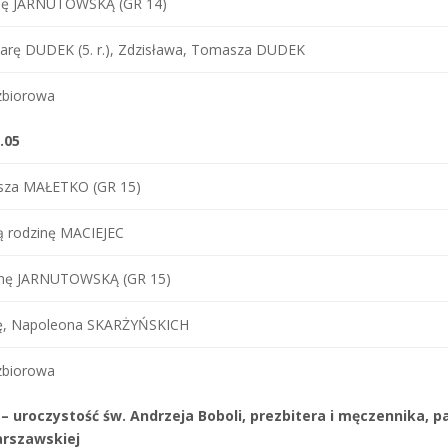
inę JARNUTOWSKĄ (GR 14)
arę DUDEK (5. r.), Zdzisława, Tomasza DUDEK
zbiorowa
.05
usza MAŁETKO (GR 15)
ą rodzinę MACIEJEC
inę JARNUTOWSKĄ (GR 15)
ię, Napoleona SKARŻYŃSKICH
zbiorowa
 – uroczystość św. Andrzeja Boboli, prezbitera i męczennika, pa
arszawskiej