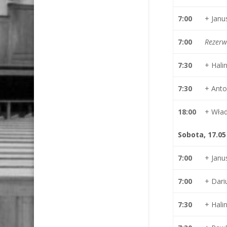
7:00
+ Jan
7:00
Rezerw
7:30
+ Hal
7:30
+ Anto
18:00
+ Wła
Sobota, 17.05
7:00
+ Jan
7:00
+ Dari
7:30
+ Hal