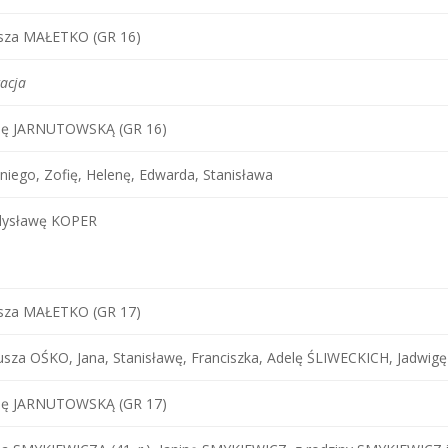
usza MAŁETKO (GR 16)
acja
inę JARNUTOWSKĄ (GR 16)
niego, Zofię, Helenę, Edwarda, Stanisława
dysławę KOPER
usza MAŁETKO (GR 17)
usza OŚKO, Jana, Stanisławę, Franciszka, Adelę ŚLIWECKICH, Jadwi
inę JARNUTOWSKĄ (GR 17)