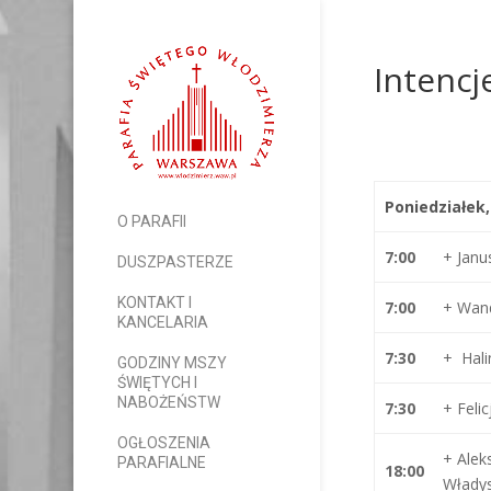
Intencj
Poniedziałek,
O PARAFII
7:00
+ Jan
DUSZPASTERZE
KONTAKT I
7:00
+ Wand
KANCELARIA
7:30
+ Hal
GODZINY MSZY
ŚWIĘTYCH I
NABOŻEŃSTW
7:30
+ Feli
OGŁOSZENIA
+ Alek
PARAFIALNE
18:00
Włady