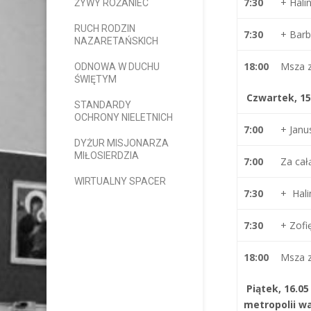
7:30
+ Hal
ŻYWY RÓŻANIEC
RUCH RODZIN
7:30
+ Barb
NAZARETAŃSKICH
18:00
Msza 
ODNOWA W DUCHU
ŚWIĘTYM
Czwartek, 15
STANDARDY
OCHRONY NIELETNICH
7:00
+ Jan
DYŻUR MISJONARZA
MIŁOSIERDZIA
7:00
Za cał
WIRTUALNY SPACER
7:30
+ Hal
7:30
+ Zof
18:00
Msza 
Piątek, 16.05
metropolii w