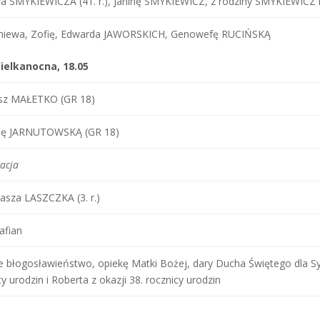
a SMYKIEWICZA (41. r.), Janinę SMYKIEWICZ, z rodziny SMYKIEWICZ 
gniewa, Zofię, Edwarda JAWORSKICH, Genowefę RUCIŃSKĄ
ielkanocna, 18.05
sz MAŁETKO (GR 18)
inę JARNUTOWSKĄ (GR 18)
acja
sza LASZCZKA (3. r.)
afian
 błogosławieństwo, opiekę Matki Bożej, dary Ducha Świętego dla Sylw
y urodzin i Roberta z okazji 38. rocznicy urodzin