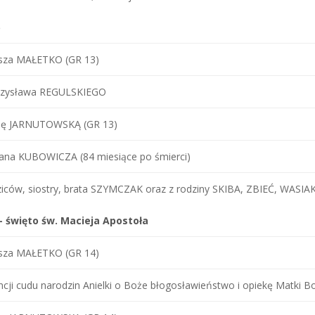
5
usza MAŁETKO (GR 13)
czysława REGULSKIEGO
inę JARNUTOWSKĄ (GR 13)
ana KUBOWICZA (84 miesiące po śmierci)
iców, siostry, brata SZYMCZAK oraz z rodziny SKIBA, ZBIEĆ, WASIA
– święto św. Macieja Apostoła
usza MAŁETKO (GR 14)
ncji cudu narodzin Anielki o Boże błogosławieństwo i opiekę Matki Boż