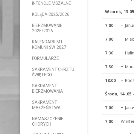
INTENCJE MSZALNE
Wtorek, 1
3
.0
KOLĘDA 2025/2026
7:00
+ Jan
BIERZMOWANIE
2025/2026
7:00
+ Mie
KALENDARIUM I
KOMUNII ŚW. 2027
7:30
+ Hal
FORMULARZE
7:30
+ Mari
SAKRAMENT CHRZTU
ŚWIĘTEGO
18:00
+ Rodz
SAKRAMENT
BIERZMOWANIA
Środa, 1
4
.05 
SAKRAMENT
7:00
+ Jan
MAŁŻEŃSTWA
NAMASZCZENIE
7:00
W inte
CHORYCH