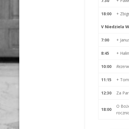
7:30
+ Pawł
18:00
+ Zbi
V Niedziela W
7:00
+ Janu
8:
4
5
+ Hal
10:00
Rezerw
11:15
+ Toma
12:30
Za Par
O Boże
18:00
rocznic