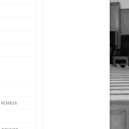
gę REMBEK