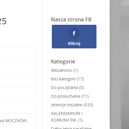
25
Nasza strona FB
Kliknij
Kategorie
Aktualności
(1)
Bez kategorii
(17)
Do poczytania
(5)
Do posłuchania
(11)
Intencje mszalne
(533)
KALENDARIUM I
KOMUNII ŚW.
(1)
sława MOCZKÓW,
Ogłoszenia parafialne