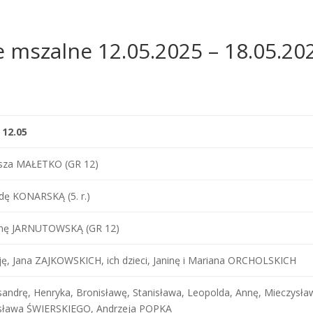
e mszalne 12.05.2025 – 18.05.20
 12.05
usza MAŁETKO (GR 12)
ę KONARSKĄ (5. r.)
inę JARNUTOWSKĄ (GR 12)
cję, Jana ZAJKOWSKICH, ich dzieci, Janinę i Mariana ORCHOLSKICH
sandrę, Henryka, Bronisławę, Stanisława, Leopolda, Annę, Mieczy
sława ŚWIERSKIEGO, Andrzeja POPKA