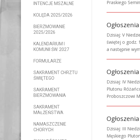
Praskiego Semin
INTENCJE MSZALNE
KOLĘDA 2025/2026
Ogłoszenia 
BIERZMOWANIE
2025/2026
Dzisiaj: V Nied
świętej o godz.
KALENDARIUM I
a następnie wym
KOMUNII ŚW. 2027
FORMULARZE
Ogłoszenia 
SAKRAMENT CHRZTU
ŚWIĘTEGO
Dzisiaj: IV Nie
Plutonu Różańco
SAKRAMENT
BIERZMOWANIA
Proboszczowi Ma
SAKRAMENT
MAŁŻEŃSTWA
Ogłoszenia 
NAMASZCZENIE
Dzisiaj: III Nie
CHORYCH
Męskiego Pluton