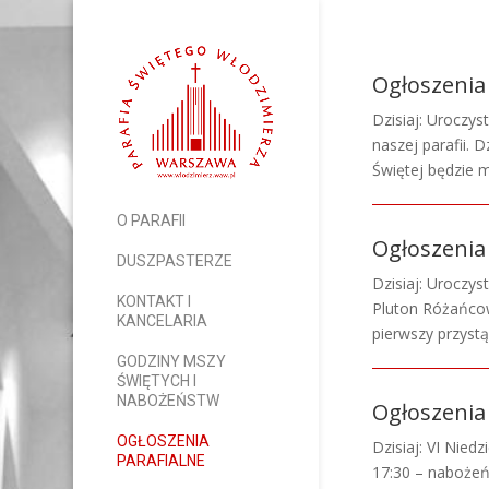
Ogłoszenia 
Dzisiaj: Uroczys
naszej parafii.
Świętej będzie m
O PARAFII
Ogłoszenia 
DUSZPASTERZE
Dzisiaj: Uroczy
KONTAKT I
Pluton Różańcow
KANCELARIA
pierwszy przyst
GODZINY MSZY
ŚWIĘTYCH I
NABOŻEŃSTW
Ogłoszenia 
OGŁOSZENIA
Dzisiaj: VI Nie
PARAFIALNE
17:30 – naboże