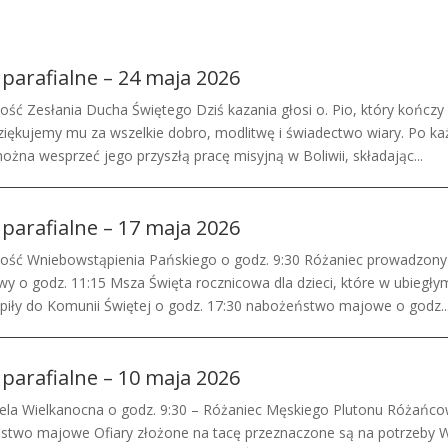
parafialne – 24 maja 2026
tość Zesłania Ducha Świętego Dziś kazania głosi o. Pio, który kończ
 Dziękujemy mu za wszelkie dobro, modlitwę i świadectwo wiary. Po k
ożna wesprzeć jego przyszłą pracę misyjną w Boliwii, składając...
parafialne – 17 maja 2026
stość Wniebowstąpienia Pańskiego o godz. 9:30 Różaniec prowadzony
y o godz. 11:15 Msza Święta rocznicowa dla dzieci, które w ubiegły
ąpiły do Komunii Świętej o godz. 17:30 nabożeństwo majowe o godz...
parafialne – 10 maja 2026
dziela Wielkanocna o godz. 9:30 – Różaniec Męskiego Plutonu Różańc
ństwo majowe Ofiary złożone na tacę przeznaczone są na potrzeby