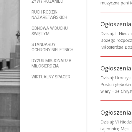
ŻYWY RÓŻANIEC
muzyczną pani Ma
RUCH RODZIN
NAZARETAŃSKICH
Ogłoszenia 
ODNOWA W DUCHU
Dzisiaj: II Nied
ŚWIĘTYM
Bożego rozpoczy
STANDARDY
Miłosierdzia Bo
OCHRONY NIELETNICH
DYŻUR MISJONARZA
MIŁOSIERDZIA
Ogłoszenia 
WIRTUALNY SPACER
Dzisiaj: Uroczy
Postu i głęboki
wiary – że Chrys
Ogłoszenia
Dzisiaj: VI Nied
tajemnicę Męki,