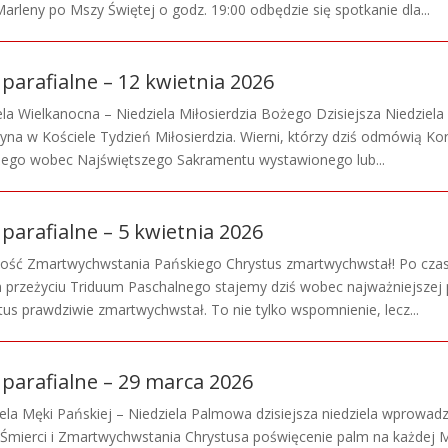
rleny po Mszy Świętej o godz. 19:00 odbędzie się spotkanie dla...
parafialne – 12 kwietnia 2026
ziela Wielkanocna – Niedziela Miłosierdzia Bożego Dzisiejsza Niedziela
na w Kościele Tydzień Miłosierdzia. Wierni, którzy dziś odmówią Ko
żego wobec Najświętszego Sakramentu wystawionego lub...
parafialne – 5 kwietnia 2026
stość Zmartwychwstania Pańskiego Chrystus zmartwychwstał! Po czas
m przeżyciu Triduum Paschalnego stajemy dziś wobec najważniejszej
tus prawdziwie zmartwychwstał. To nie tylko wspomnienie, lecz...
 parafialne – 29 marca 2026
ziela Męki Pańskiej – Niedziela Palmowa dzisiejsza niedziela wprowad
 Śmierci i Zmartwychwstania Chrystusa poświęcenie palm na każdej 