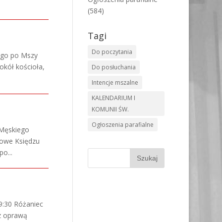
(584)
Tagi
Do poczytania
wego po Mszy
okół kościoła,
Do posłuchania
Intencje mszalne
KALENDARIUM I
KOMUNII ŚW.
Ogłoszenia parafialne
 Męskiego
nowe Księdzu
o...
 9:30 Różaniec
z oprawą