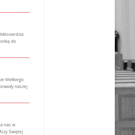
 Miłosierdzia
ronkę do
ie Wielkiego
 prawdy naszej
za nas w
Mszy Świętej