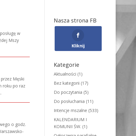
Nasza strona FB
y posługę w
ażdej Mszy
Kliknij
Kategorie
Aktualności
(1)
 przez Męski
Bez kategorii
(17)
m roku po raz
Do poczytania
(5)
.
Do posłuchania
(11)
Intencje mszalne
(533)
KALENDARIUM I
owego o godz.
KOMUNII ŚW.
(1)
 Warszawsko-
Ogłoszenia parafialne