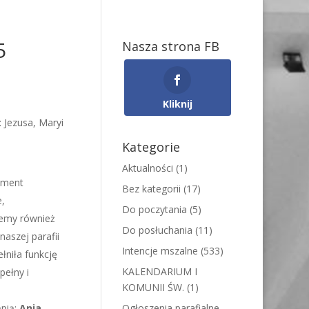
5
Nasza strona FB
Kliknij
 Jezusa, Maryi
Kategorie
Aktualności
(1)
ament
Bez kategorii
(17)
e,
Do poczytania
(5)
iemy również
Do posłuchania
(11)
 naszej parafii
Intencje mszalne
(533)
łniła funkcję
KALENDARIUM I
pełny i
KOMUNII ŚW.
(1)
pią:
Ania
Ogłoszenia parafialne