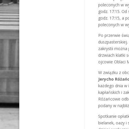
poleconych w wy
godz. 17:15. Od
godz. 17:15, a 
poleconych w wy
Po przerwie świ
duszpasterskiej.
zakrystii można 
drzwiach klatki
ojcowie Oblaci 
W związku z obc
Jerycho Różań
każdego dnia w i
kapłańskich i za
Różańcowe odbęd
podany w najbli
Spotkanie opłat
bielanek, oazy i