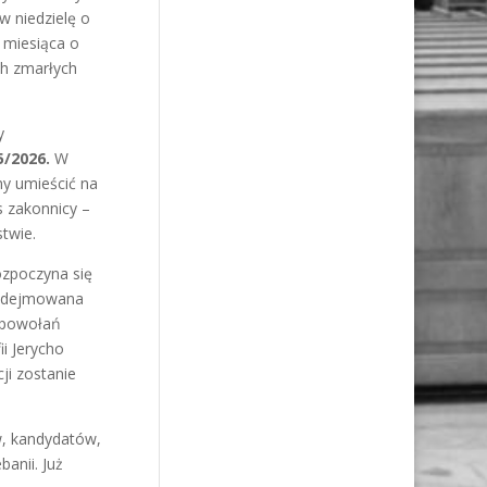
 niedzielę o
 miesiąca o
ch zmarłych
y
5/2026.
W
my umieścić na
s zakonnicy –
twie.
ozpoczyna się
podejmowana
, powołań
ii Jerycho
ji zostanie
w, kandydatów,
banii. Już