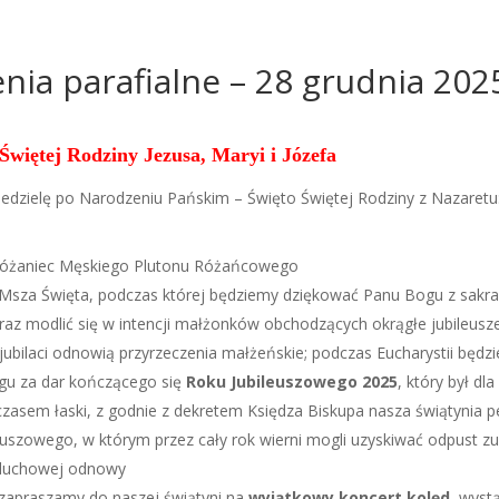
nia parafialne – 28 grudnia 202
Świętej Rodziny Jezusa, Maryi i Józefa
edzielę po Narodzeniu Pańskim – Święto Świętej Rodziny z Nazaretu:
 Różaniec Męskiego Plutonu Różańcowego
 Msza Święta, podczas której będziemy dziękować Panu Bogu z sakr
az modlić się w intencji małżonków obchodzących okrągłe jubileusz
ubilaci odnowią przyrzeczenia małżeńskie; podczas Eucharystii będz
u za dar kończącego się
Roku Jubileuszowego 2025
, który był dla
zasem łaski, z godnie z dekretem Księdza Biskupa nasza świątynia pe
leuszowego, w którym przez cały rok wierni mogli uzyskiwać odpust zu
duchowej odnowy
 zapraszamy do naszej świątyni na
wyjątkowy koncert kolęd
, wystą