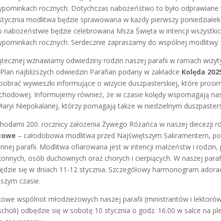
pominkach rocznych. Dotychczas nabożeństwo to było odprawiane w
 stycznia modlitwa będzie sprawowana w każdy pierwszy poniedziałek
po nabożeństwie będzie celebrowana Msza Święta w intencji wszystki
pominkach rocznych. Serdecznie zapraszamy do wspólnej modlitwy.
ątecznej wznawiamy odwiedziny rodzin naszej parafii w ramach wizyt
 Plan najbliższych odwiedzin Parafian podany w zakładce
Kolęda
202
pobrać wywieszki informujące o wizycie duszpasterskiej, które prosi
 schodowej. Informujemy również, że w czasie kolędy wspomagają na
Maryi Niepokalanej, którzy pomagają także w niedzielnym duszpasters
hodami 200. rocznicy założenia Żywego Różańca w naszej diecezji r
cowe
– całodobowa modlitwa przed Najświętszym Sakramentem, 
nnej parafii. Modlitwa ofiarowana jest w intencji małżeństw i rodzin
konnych, osób duchownych oraz chorych i cierpiących. W naszej paraf
zie się w dniach 11-12 stycznia. Szczegółowy harmonogram adorac
ższym czasie.
kowe wspólnot młodzieżowych naszej parafii (ministrantów i lektoró
 scholi) odbędzie się w sobotę 10 stycznia o godz. 16:00 w salce na ple