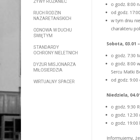
ŻYWY RÓŻANIEC
o godz. 8:00
od godz. 17:0
RUCH RODZIN
NAZARETAŃSKICH
w tym dniu ni
charakteru p
ODNOWA W DUCHU
ŚWIĘTYM
Sobota, 03.01 
STANDARDY
OCHRONY NIELETNICH
o godz. 7:30 
o godz. 8:00 
DYŻUR MISJONARZA
MIŁOSIERDZIA
Sercu Matki B
od godz. 9:00
WIRTUALNY SPACER
Niedziela, 04.
o godz. 9:30
o godz. 12:30
o godz. 19:00 
Informujemy, że