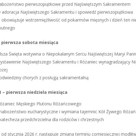
 nabożeństwo pierwszopiątkowe przed Najświętszym Sakramentem
0 adoracja Najświętszego Sakramentu i spowiedź pierwszopiątkowa
e obowiązuje wstrzemięźliwość od pokarmów mięsnych i dzień ten n
okutnego
– pierwsza sobota miesiąca
Msza Święta wotywna o Niepokalanym Sercu Najświętszej Maryi Pan
wystawienie Najświętszego Sakramentu i Różaniec wynagradzający 
ożej
 odwiedziny chorych z posługą sakramentalną
01 – pierwsza niedziela miesiąca
 Różaniec Męskiego Plutonu Różańcowego
 nabożeństwo eucharystyczne i wymiana tajemnic Kół Żywego Róża
katecheza przedchrzcielna dla rodziców i chrzestnych
 od stycznia 2026 r. następuje zmiana terminu comiesięcznej modlit