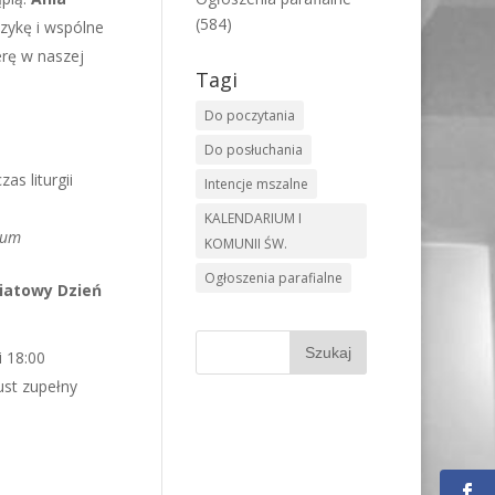
(584)
zykę i wspólne
rę w naszej
Tagi
Do poczytania
Do posłuchania
s liturgii
Intencje mszalne
KALENDARIUM I
eum
KOMUNII ŚW.
Ogłoszenia parafialne
wiatowy Dzień
i 18:00
st zupełny