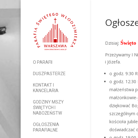
Ogłosze
Święto 
Dzisiaj:
Przeżywamy I Ni
i Józefa.
O PARAFII
o godz. 9:30
DUSZPASTERZE
o godz. 12:30
KONTAKT I
małżeństwa pr
KANCELARIA
małżonkowie-j
GODZINY MSZY
dziękować Bog
ŚWIĘTYCH I
szczególnym c
NABOŻEŃSTW
kościoła jubi
OGŁOSZENIA
doświadczać 
PARAFIALNE
o godz. 19:00