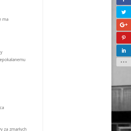
ie ma
ny
Niepokalanemu
ńca
wy za zmarłych