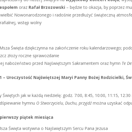
espołem
oraz
Rafał Brzozowski
– będzie to okazja, by poprzez mu
wielbić Nowonarodzonego i radośnie przedłużyć świąteczną atmosfe
rafialnej, wstęp wolny
 Msza Święta dziękczynna na zakończenie roku kalendarzowego; podcza
zcz złoży roczne sprawozdanie
tej nabożeństwo przed Najświętszym Sakramentem oraz hymn
Te D
1 – Uroczystość Najświętszej Maryi Panny Bożej Rodzicielki, Ś
Świętych jak w każdą niedzielę: godz. 7:00, 8:45, 10:00, 11:15, 12:30 
odśpiewanie hymnu
O Stworzycielu, Duchu, przyjdź
można uzyskać odpu
– pierwszy piątek miesiąca
Msza Święta wotywna o Najświętszym Sercu Pana Jezusa