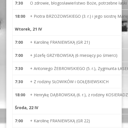
7:30
O zdrowie, błogosławieństwo Boże, potrzebne łask
18:00
+ Piotra BRZOZOWSKIEGO (3. r.) i jego siostrę Mari
Wtorek, 21 IV
7:00
+ Karolinę FRANIEWSKĄ (GR 21)
7:00
+ Józefę GRZYBOWSKĄ (6 miesięcy po śmierci)
7:30
+ Antoniego ŻEBROWSKIEGO (5. r.), Zygmunta ŁASEK (
7:30
+ Z rodziny SŁOWIKÓW i GOŁĘBIEWSKICH
18:00
+ Henrykę DĄBROWSKĄ (6. r.), z rodziny KOSIERAD
Środa, 22 IV
7:00
+ Karolinę FRANIEWSKĄ (GR 22)