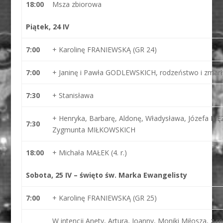
18:00
Msza zbiorowa
Piątek, 24 IV
7:00
+ Karolinę FRANIEWSKĄ (GR 24)
7:00
+ Janinę i Pawła GODLEWSKICH, rodzeństwo i zmarły
7:30
+ Stanisława
+ Henryka, Barbarę, Aldonę, Władysława, Józefa MĘ
7:30
Zygmunta MIŁKOWSKICH
18:00
+ Michała MAŁEK (4. r.)
Sobota, 25 IV – święto św. Marka Ewangelisty
7:00
+ Karolinę FRANIEWSKĄ (GR 25)
W intencji Anety, Artura, Joanny, Moniki Miłosza, 