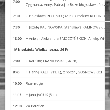
7:00
Zygmunta, Anny, Patrycji o Boże błogosławieństwo i
7:30
+ Bolesława RECHNIO (32. r.), z rodziny RECHNIO
7:30
+ Józefę KALINOWSKĄ, Stanisława KALINOWSKIEG
18:00
+ Anielę i Aleksandra SMOCZYŃSKICH, Anielę, Winc
IV Niedziela Wielkanocna, 26 IV
7:00
+ Karolinę FRANIEWSKĄ (GR 26)
8:45
+ Hannę KAJUT (11. r.), z rodziny SOSNOWSKICH
10:00
Rezerwacja
11:15
+ Jana JACIUK (5. r.)
12:30
Za Parafian