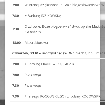
7:00
W intencji dziękczynnej o Boże błogosławieństwo w 1
7:30
+ Barbarę IDZIKOWSKĄ
O zdrowie, Boże błogosławieństwo, opiekę Matki Bo
7:30
dla rodziny
18:00
Msza zbiorowa
Czwartek, 23 IV – uroczystość św. Wojciecha, bp. i mę
7:00
+ Karolinę FRANIEWSKĄ (GR 23)
7:00
Rezerwacja
7:30
Rezerwacja
7:30
+ Jerzego ROGOWSKIEGO i z rodziny ROGOWSKICH