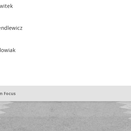
Kwitek
endlewicz
dowiak
m Focus