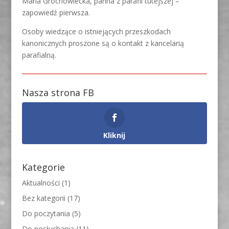
Maria Grochowiecka, panna z parafii tutejszej –
zapowiedź pierwsza.
Osoby wiedzące o istniejących przeszkodach
kanonicznych proszone są o kontakt z kancelarią
parafialną.
Nasza strona FB
Kliknij
Kategorie
Aktualności
(1)
Bez kategorii
(17)
Do poczytania
(5)
Do posłuchania
(11)