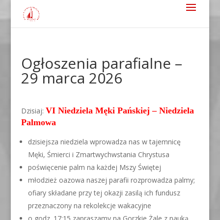
Ogłoszenia parafialne –
29 marca 2026
VI Niedziela Męki Pańskiej – Niedziela
Dzisiaj:
Palmowa
dzisiejsza niedziela wprowadza nas w tajemnicę
Męki, Śmierci i Zmartwychwstania Chrystusa
poświęcenie palm na każdej Mszy Świętej
młodzież oazowa naszej parafii rozprowadza palmy;
ofiary składane przy tej okazji zasilą ich fundusz
przeznaczony na rekolekcje wakacyjne
o godz. 17:15 zapraszamy na Gorzkie Żale z nauką